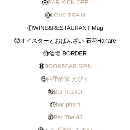
⑨
BAR KICK OFF
⑩
LOVE TRAIN
⑪WINE&RESTAURANT Mug
⑫オイスターとおばんざい 石花Hanare
⑬酒場 BORDER
⑭
BOOK&BAR SPIN
⑮
四季酔家 えびく
⑯
Bar Rocket
⑰
bar phant
⑱
Bar The 83