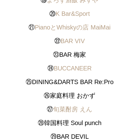
⑲
よろず酒飯 みすや
⑳
K Bar&Sport
㉑
PianoとWhiskyの店 MaiMai
㉒
BAR VIV
㉓BAR 梅家
㉔
BUCCANEER
㉕DINING&DARTS BAR Re:Pro
㉖家庭料理 おかず
㉗
旬菜酎房 えん
㉘韓国料理 Soul punch
㉙BAR DEVIL