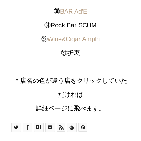
㉚
BAR Ad’E
㉛Rock Bar SCUM
㉜
Wine&Cigar Amphi
㉝折衷
＊店名の色が違う店をクリックしていた
だければ
詳細ページに飛べます。