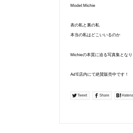
Model:Michie
表の私と裏の私
本当の私はどこいいるのか
Michieの本質に迫る写真集とな
Ad’E店内にて絶賛販売中です！
Tweet
Share
Haten