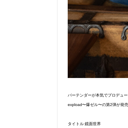
バーテンダーが本気でプロデュー
expload〜爆ゼル〜の第2弾が
タイトル:鏡面世界