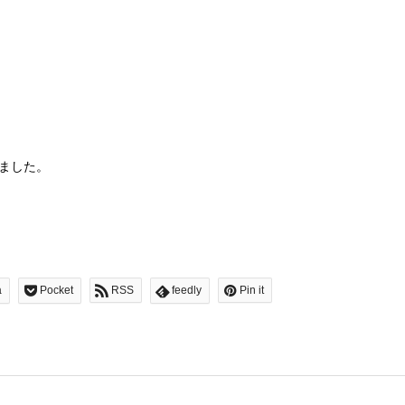
りました。
a
Pocket
RSS
feedly
Pin it