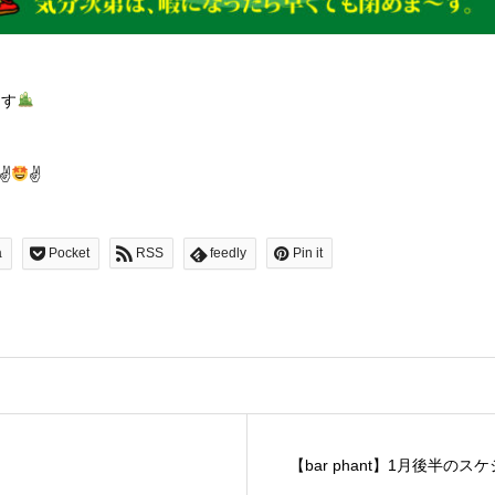
ます
✌
✌
a
Pocket
RSS
feedly
Pin it
【bar phant】1月後半のス