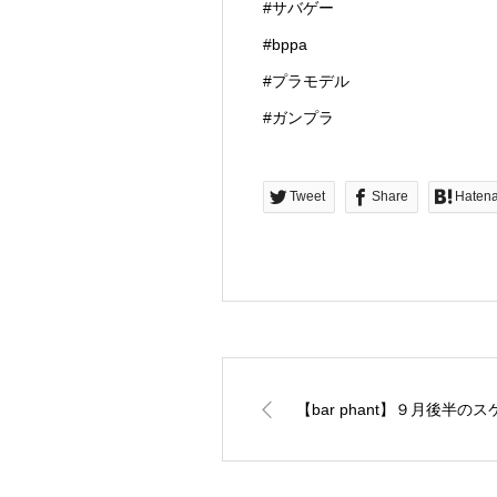
#サバゲー
#bppa
#プラモデル
#ガンプラ
Tweet
Share
Haten
【bar phant】９月後半の