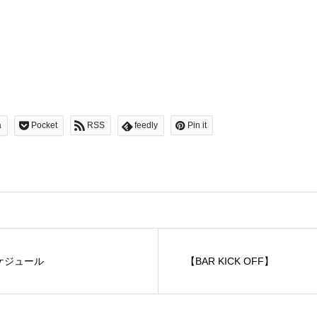
a
Pocket
RSS
feedly
Pin it
スケジュール
【BAR KICK OFF】