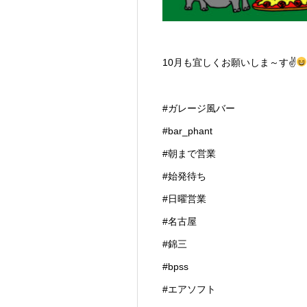
10月も宜しくお願いしま～す✌
#ガレージ風バー
#bar_phant
#朝まで営業
#始発待ち
#日曜営業
#名古屋
#錦三
#bpss
#エアソフト