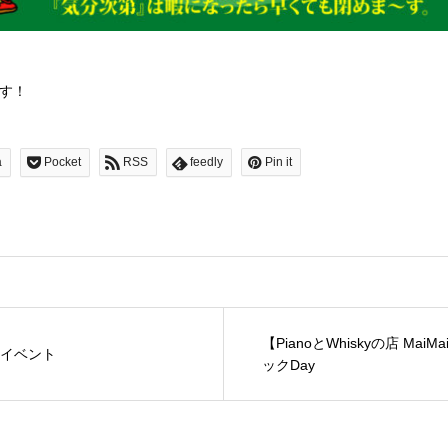
す！
a
Pocket
RSS
feedly
Pin it
【PianoとWhiskyの店 Ma
スイベント
ックDay