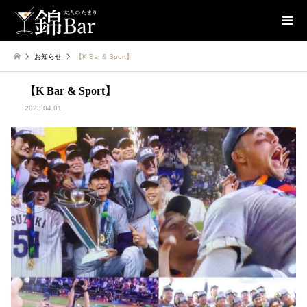
お知らせ
【K Bar & Sport】
【K Bar & Sport】
2023.04.01